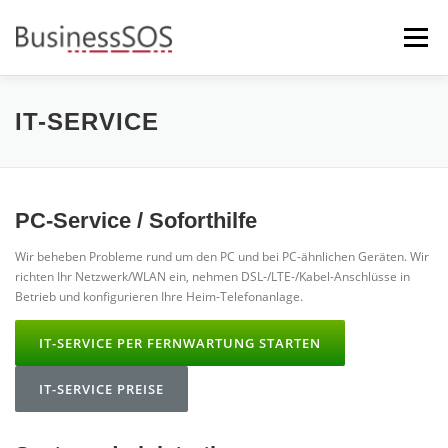
Zum
Inhalt
Menü
springen
STARTSEITE
IT-SERVICE
IT-SERVICE
BÜRO-ORGANISATION
STELLENANZEIGEN
PC-Service / Soforthilfe
Wir beheben Probleme rund um den PC und bei PC-ähnlichen Geräten. Wir
AKTUELLES
DATENSCHUTZ
richten Ihr Netzwerk/WLAN ein, nehmen DSL-/LTE-/Kabel-Anschlüsse in
Betrieb und konfigurieren Ihre Heim-Telefonanlage.
IT-SERVICE PER FERNWARTUNG STARTEN
IT-SERVICE PREISE