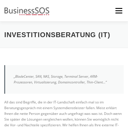
Zum
Inhalt
Menü
springen
STARTSEITE
IT-SERVICE
INVESTITIONSBERATUNG (IT)
BÜRO-ORGANISATION
STELLENANZEIGEN
AKTUELLES
DATENSCHUTZ
„BladeCenter, SAN, NAS, Storage, Terminal Server, ARM-
Prozessoren, Virtualisierung, Domaincontroller, Thin-Client…“
All das sind Begriffe, die in der IT-Landschaft einfach mal so im
Beratungsgespräch mit einem Systemdienstleister fallen. Meist erklärt
Ihnen die nette Person gegenüber auch ungefragt was was ist. Doch wenn
Sie später die Lösungen vergleichen wollen, können Sie womöglich nicht
die Vor- und Nachteile spezifizieren. Wir helfen Ihnen als Ihre externe IT-